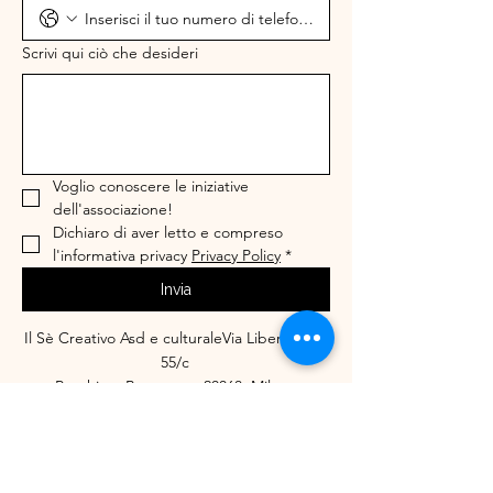
Scrivi qui ciò che desideri
Voglio conoscere le iniziative 
dell'associazione!
Dichiaro di aver letto e compreso 
l'informativa privacy 
Privacy Policy
*
Invia
Il Sè Creativo Asd e culturaleVia Liberazione
55/c
Peschiera Borromeo, 20068, Milano
C.F.
97822650152
IBAN: IT17D0503433570000000006331
3516646525