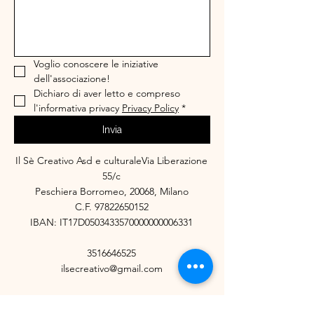
Voglio conoscere le iniziative 
dell'associazione!
Dichiaro di aver letto e compreso 
l'informativa privacy 
Privacy Policy
*
Invia
Il Sè Creativo Asd e culturaleVia Liberazione
55/c
Peschiera Borromeo, 20068, Milano
C.F.
97822650152
IBAN: IT17D0503433570000000006331
3516646525
ilsecreativo@gmail.com