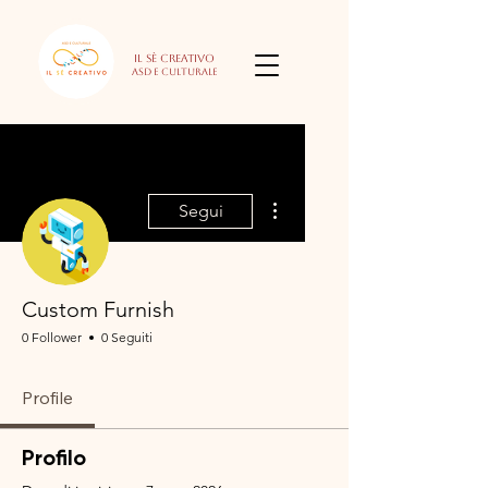
Il Sè Creativo
Asd e culturale
Altre azioni
Segui
Custom Furnish
0 Follower
0 Seguiti
Profile
Profilo