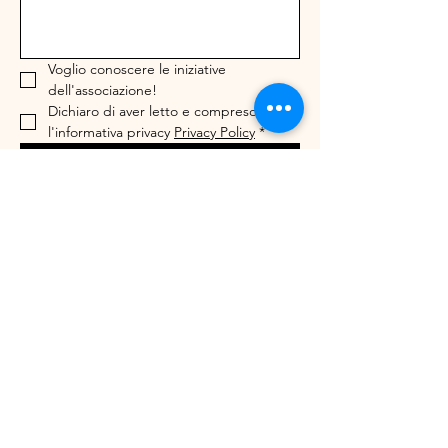
Voglio conoscere le iniziative 
dell'associazione!
Dichiaro di aver letto e compreso 
l'informativa privacy 
Privacy Policy
*
Invia
Il Sè Creativo Asd e culturaleVia Liberazione
55/c
Peschiera Borromeo, 20068, Milano
C.F.
97822650152
IBAN: IT17D0503433570000000006331
3516646525
ilsecreativo@gmail.com