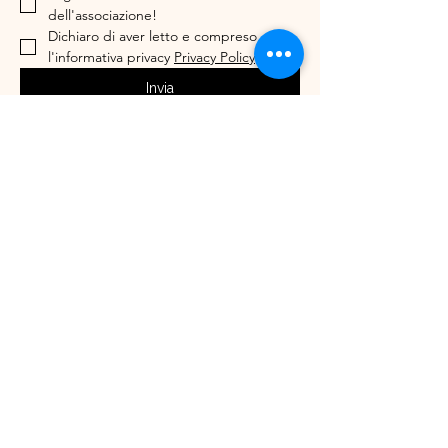
dell'associazione!
Dichiaro di aver letto e compreso 
l'informativa privacy 
Privacy Policy
*
Invia
Il Sè Creativo Asd e culturaleVia Liberazione
55/c
Peschiera Borromeo, 20068, Milano
C.F.
97822650152
IBAN: IT17D0503433570000000006331
3516646525
ilsecreativo@gmail.com
Privacy Policy
Accessibility Statement