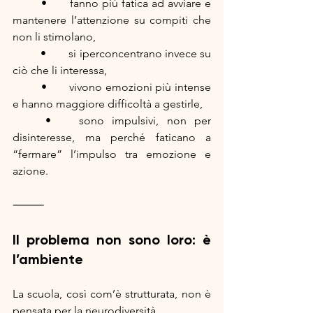
	•	fanno più fatica ad avviare e 
mantenere l’attenzione su compiti che 
non li stimolano,
	•	si iperconcentrano invece su 
ciò che li interessa,
	•	vivono emozioni più intense 
e hanno maggiore difficoltà a gestirle,
	•	sono impulsivi, non per 
disinteresse, ma perché faticano a 
“fermare” l’impulso tra emozione e 
azione.
⸻
Il problema non sono loro: è 
l’ambiente
La scuola, così com’è strutturata, non è 
pensata per la neurodiversità.