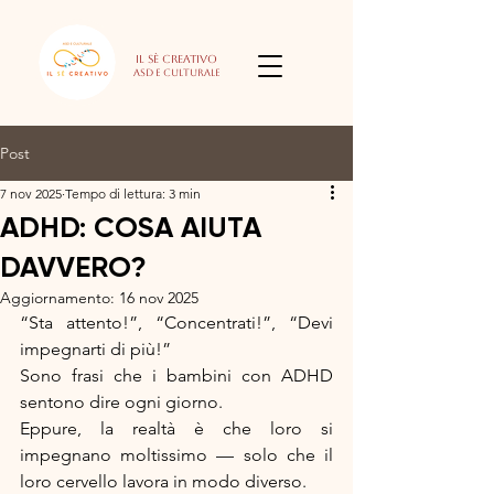
Il Sè Creativo
Asd e culturale
Post
7 nov 2025
Tempo di lettura: 3 min
ADHD: COSA AIUTA
DAVVERO?
Aggiornamento:
16 nov 2025
“Sta attento!”, “Concentrati!”, “Devi 
impegnarti di più!”
Sono frasi che i bambini con ADHD 
sentono dire ogni giorno.
Eppure, la realtà è che loro si 
impegnano moltissimo — solo che il 
loro cervello lavora in modo diverso.